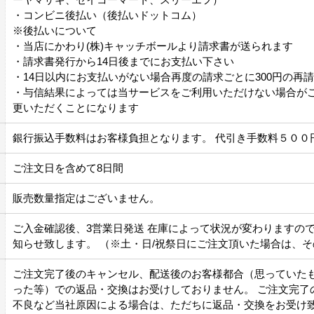
・コンビニ後払い（後払いドットコム）
※後払いについて
・当店にかわり(株)キャッチボールより請求書が送られます
・請求書発行から14日後までにお支払い下さい
・14日以内にお支払いがない場合再度の請求ごとに300円の再
・与信結果によっては当サービスをご利用いただけない場合が
更いただくことになります
銀行振込手数料はお客様負担となります。 代引き手数料５００
ご注文日を含めて8日間
販売数量指定はございません。
ご入金確認後、3営業日発送 在庫によって状況が変わりますの
知らせ致します。 （※土・日/祝祭日にご注文頂いた場合は、
ご注文完了後のキャンセル、配送後のお客様都合（思っていた
った等）での返品・交換はお受けしておりません。 ご注文完了
不良など当社原因による場合は、ただちに返品・交換をお受け致