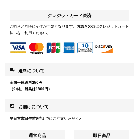
クレジットカード決済
ご購入と同時に制作が開始となります。
お急ぎの方
はクレジットカード
払いをご利用ください。
local_shipping
送料について
全国一律送料250円
（沖縄、離島は1800円）
today
お届けについて
平日営業日午前9時
までにご注文いただくと
通常商品
即日商品