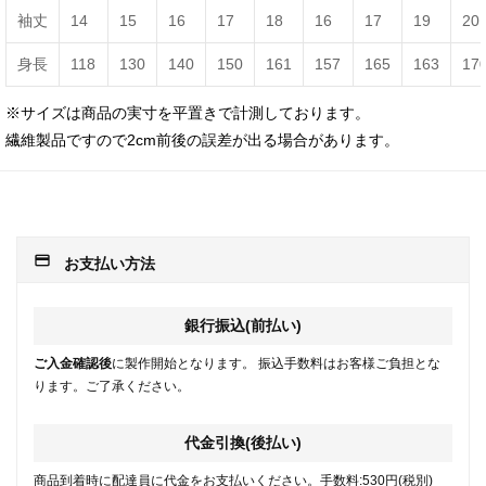
袖丈
14
15
16
17
18
16
17
19
20
身長
118
130
140
150
161
157
165
163
17
※サイズは商品の実寸を平置きで計測しております。
繊維製品ですので2cm前後の誤差が出る場合があります。
payment
お支払い方法
銀行振込(前払い)
ご入金確認後
に製作開始となります。 振込手数料はお客様ご負担とな
ります。ご了承ください。
代金引換(後払い)
商品到着時に配達員に代金をお支払いください。手数料:530円(税別)