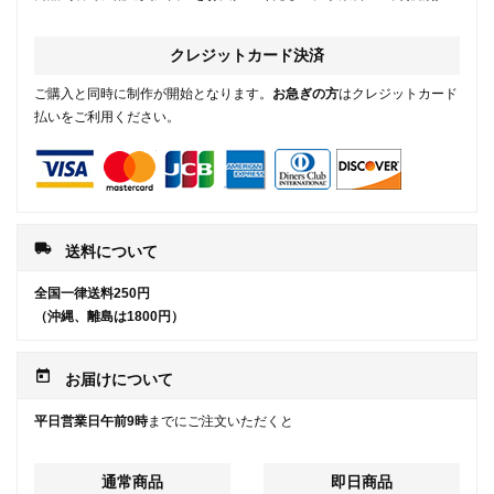
クレジットカード決済
ご購入と同時に制作が開始となります。
お急ぎの方
はクレジットカード
払いをご利用ください。
local_shipping
送料について
全国一律送料250円
（沖縄、離島は1800円）
today
お届けについて
平日営業日午前9時
までにご注文いただくと
通常商品
即日商品