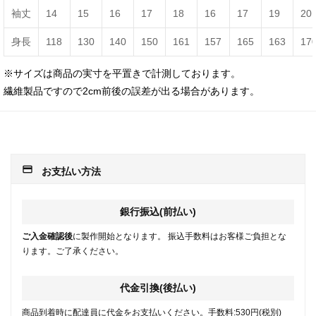
袖丈
14
15
16
17
18
16
17
19
20
身長
118
130
140
150
161
157
165
163
17
※サイズは商品の実寸を平置きで計測しております。
繊維製品ですので2cm前後の誤差が出る場合があります。
payment
お支払い方法
銀行振込(前払い)
ご入金確認後
に製作開始となります。 振込手数料はお客様ご負担とな
ります。ご了承ください。
代金引換(後払い)
商品到着時に配達員に代金をお支払いください。手数料:530円(税別)